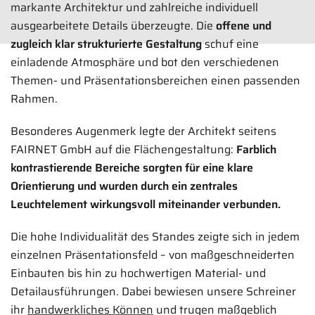
markante Architektur und zahlreiche individuell
ausgearbeitete Details überzeugte. Die
offene und
zugleich klar strukturierte Gestaltung
schuf eine
einladende Atmosphäre und bot den verschiedenen
Themen- und Präsentationsbereichen einen passenden
Rahmen.
Besonderes Augenmerk legte der Architekt seitens
LM Group Messestand
FAIRNET GmbH auf die Flächengestaltung:
Farblich
220 qm
kontrastierende Bereiche sorgten für eine klare
Orientierung und wurden durch ein zentrales
IFAT 2026 | München
Leuchtelement wirkungsvoll miteinander verbunden.
Bilder anzeigen
Die hohe Individualität des Standes zeigte sich in jedem
einzelnen Präsentationsfeld – von maßgeschneiderten
Einbauten bis hin zu hochwertigen Material- und
Detailausführungen. Dabei bewiesen unsere Schreiner
ihr
handwerkliches Können
und trugen maßgeblich