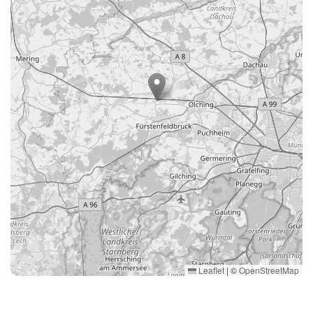
Leaflet
|
©
OpenStreetMap