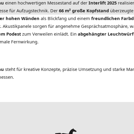
au
einen hochwertigen Messestand auf der
Interlift 2025
realisier
esse für Aufzugstechnik. Der
66 m² große Kopfstand
überzeugte
ter hohen Wänden
als Blickfang und einem
freundlichen Farbd
t
. Akustikpanele sorgen für angenehme Gesprächsatmosphäre, w
em Podest
zum Verweilen einlädt. Ein
abgehängter Leuchtwürf
imale Fernwirkung.
au
steht für kreative Konzepte, präzise Umsetzung und starke Ma
messen.