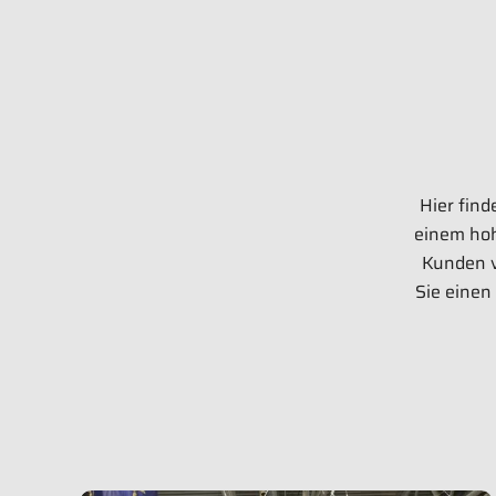
Hissmekano Messestand
Hier find
einem hoh
Kunden v
Sie einen