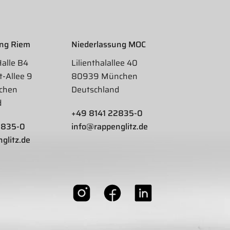
ung Riem
Niederlassung MOC
Halle B4
Lilienthalallee 40
t-Allee 9
80939 München
chen
Deutschland
d
+49 8141 22835-0
2835-0
info@rappenglitz.de
glitz.de