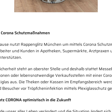
ei Corona Schutzmaßnahmen
pause nutzt Rappenglitz München um mittels Corona Schu
beiter und Kunden in Apotheken, Supermärkte, Arztpraxen 
terstützen.
icherheit steht an oberster Stelle und deshalb stattet Mess
ationen oder lebensnotwendige Verkaufsstellen mit einer Cor
glas aus. Die Theken oder Kassen im Empfangsbereich werde
 Besucher vor Tröpfcheninfektion mittels Plexiglasschutz ge
rotz CORONA optimistisch in die Zukunft
e unser aller Leben verändert und die Situation ändert sich