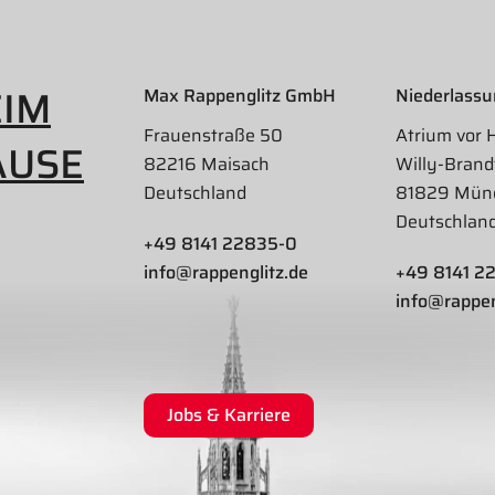
EIM
Max Rappenglitz GmbH
Niederlass
Frauenstraße 50
Atrium vor 
AUSE
82216 Maisach
Willy-Brand
Deutschland
81829 Mün
Deutschlan
+49 8141 22835-0
info@rappenglitz.de
+49 8141 2
info@rappen
Jobs & Karriere