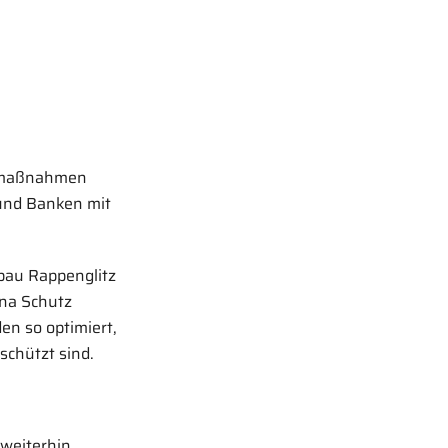
tzmaßnahmen
und Banken mit
ebau Rappenglitz
ona Schutz
n so optimiert,
schützt sind.
 weiterhin